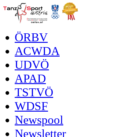
ÖRBV
ACWDA
UDVÖ
APAD
TSTVÖ
WDSF
Newspool
Newsletter