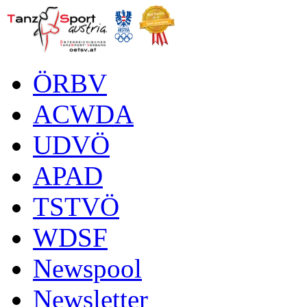
ÖRBV
ACWDA
UDVÖ
APAD
TSTVÖ
WDSF
Newspool
Newsletter