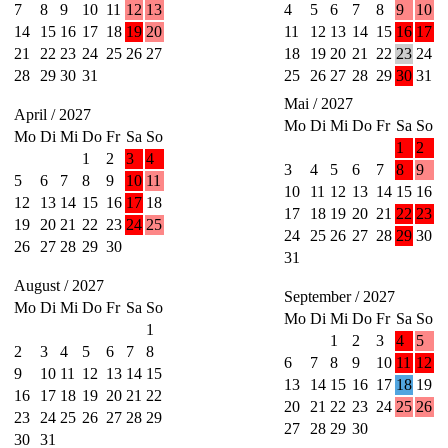
7
8
9
10
11
12
13
4
5
6
7
8
9
10
14
15
16
17
18
19
20
11
12
13
14
15
16
17
21
22
23
24
25
26
27
18
19
20
21
22
23
24
28
29
30
31
25
26
27
28
29
30
31
Mai / 2027
April / 2027
Mo
Di
Mi
Do
Fr
Sa
So
Mo
Di
Mi
Do
Fr
Sa
So
1
2
1
2
3
4
3
4
5
6
7
8
9
5
6
7
8
9
10
11
10
11
12
13
14
15
16
12
13
14
15
16
17
18
17
18
19
20
21
22
23
19
20
21
22
23
24
25
24
25
26
27
28
29
30
26
27
28
29
30
31
August / 2027
September / 2027
Mo
Di
Mi
Do
Fr
Sa
So
Mo
Di
Mi
Do
Fr
Sa
So
1
1
2
3
4
5
2
3
4
5
6
7
8
6
7
8
9
10
11
12
9
10
11
12
13
14
15
13
14
15
16
17
18
19
16
17
18
19
20
21
22
20
21
22
23
24
25
26
23
24
25
26
27
28
29
27
28
29
30
30
31