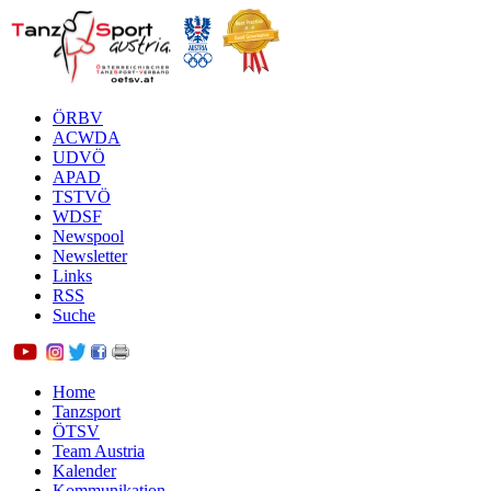
ÖRBV
ACWDA
UDVÖ
APAD
TSTVÖ
WDSF
Newspool
Newsletter
Links
RSS
Suche
Home
Tanzsport
ÖTSV
Team Austria
Kalender
Kommunikation