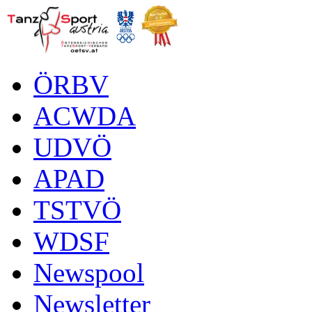
ÖRBV
ACWDA
UDVÖ
APAD
TSTVÖ
WDSF
Newspool
Newsletter