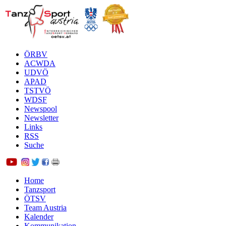
ÖRBV
ACWDA
UDVÖ
APAD
TSTVÖ
WDSF
Newspool
Newsletter
Links
RSS
Suche
Home
Tanzsport
ÖTSV
Team Austria
Kalender
Kommunikation