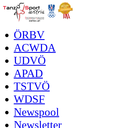
ÖRBV
ACWDA
UDVÖ
APAD
TSTVÖ
WDSF
Newspool
Newsletter