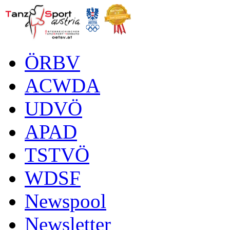
ÖRBV
ACWDA
UDVÖ
APAD
TSTVÖ
WDSF
Newspool
Newsletter