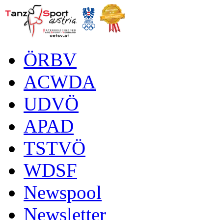
ÖRBV
ACWDA
UDVÖ
APAD
TSTVÖ
WDSF
Newspool
Newsletter