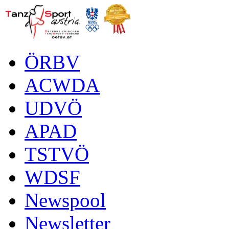
ÖRBV
ACWDA
UDVÖ
APAD
TSTVÖ
WDSF
Newspool
Newsletter