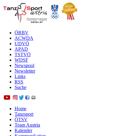
ÖRBV
ACWDA
UDVÖ
APAD
TSTVÖ
WDSF
Newspool
Newsletter
Links
RSS
Suche
Home
Tanzsport
ÖTSV
Team Austria
Kalender
Kommunikation