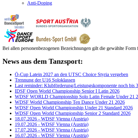
Anti-Doping
Bei allen personenbezogenen Bezeichnungen gilt die gewählte Form f
News aus dem Tanzsport:
Ö-Cup Latein 2027 an den UTSC Choice Styria vergeben
Trennung der U16 Soloklassen
Last reminder: Klubförderung/Leistungskomponente noch bis 3
IDSF Open World Championship Senior I Latin 2026
WDSF WORLD Championship Solo Latin Female Under 21 
WDSF World Championship Ten Dance Under 21 2026
WDSF Open World Championship Under 21 Standard 2026
WDSF Open World Championship Senior 2 Standard 2026
18.07.2026 - WDSF Vienna (Austria)
19.07.2026 - WDSF Vienna (Austria)
17.07.2026 - WDSF Vienna (Austria)
16.07.2026 - WDSF Vienna (Austria)