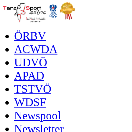
ÖRBV
ACWDA
UDVÖ
APAD
TSTVÖ
WDSF
Newspool
Newsletter