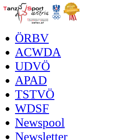
ÖRBV
ACWDA
UDVÖ
APAD
TSTVÖ
WDSF
Newspool
Newsletter