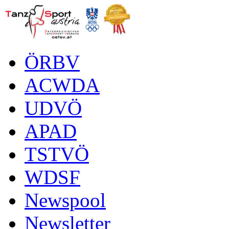
ÖRBV
ACWDA
UDVÖ
APAD
TSTVÖ
WDSF
Newspool
Newsletter