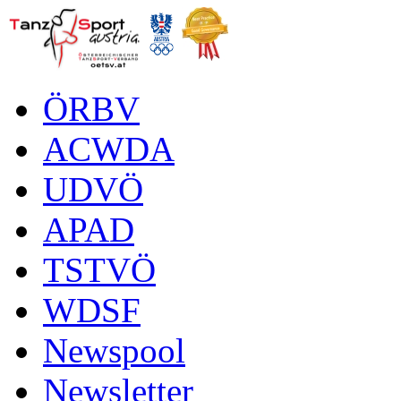
ÖRBV
ACWDA
UDVÖ
APAD
TSTVÖ
WDSF
Newspool
Newsletter