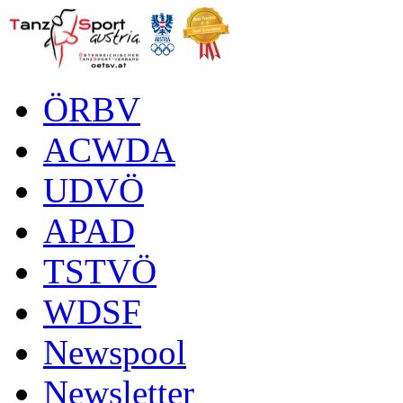
ÖRBV
ACWDA
UDVÖ
APAD
TSTVÖ
WDSF
Newspool
Newsletter