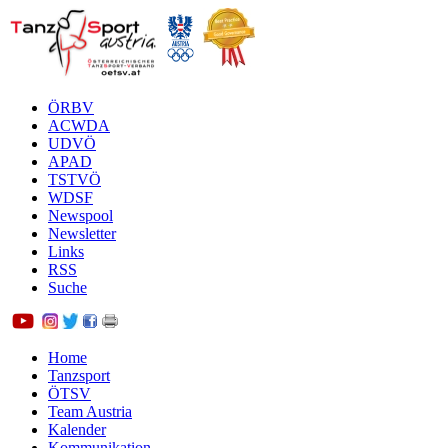
ÖRBV
ACWDA
UDVÖ
APAD
TSTVÖ
WDSF
Newspool
Newsletter
Links
RSS
Suche
Home
Tanzsport
ÖTSV
Team Austria
Kalender
Kommunikation