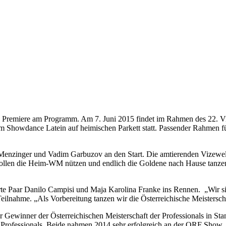
ine Premiere am Programm. Am 7. Juni 2015 findet im Rahmen des 22. V
 im Showdance Latein auf heimischen Parkett statt. Passender Rahmen f
in Menzinger und Vadim Garbuzov an den Start. Die amtierenden Vizewe
wollen die Heim-WM nützen und endlich die Goldene nach Hause tanzen,
te Paar Danilo Campisi und Maja Karolina Franke ins Rennen. „Wir sin
Teilnahme. „Als Vorbereitung tanzen wir die Österreichische Meistersc
er Gewinner der Österreichischen Meisterschaft der Professionals in St
 Professionals. Beide nahmen 2014 sehr erfolgreich an der ORF Show 