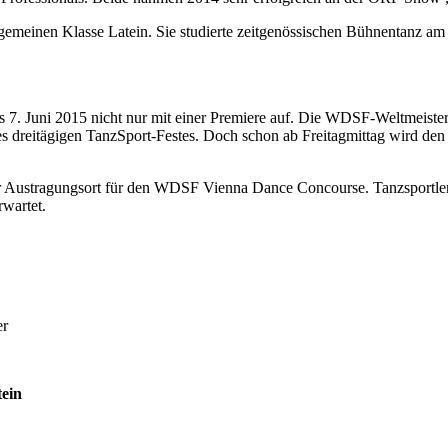
Allgemeinen Klasse Latein. Sie studierte zeitgenössischen Bühnentan
 7. Juni 2015 nicht nur mit einer Premiere auf. Die WDSF-Weltmeister
es dreitägigen TanzSport-Festes. Doch schon ab Freitagmittag wird de
er Austragungsort für den WDSF Vienna Dance Concourse. Tanzsportler a
rwartet.
ht:
it: Josef Cech
mpisi, Credit: Regina Courtier
tein