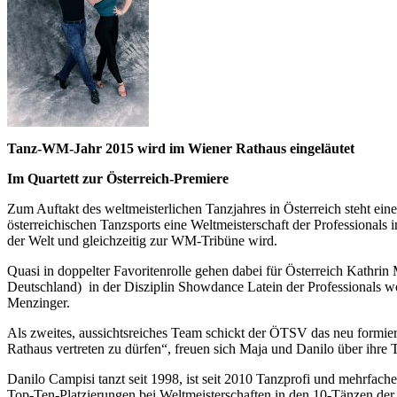
Tanz-WM-Jahr 2015 wird im Wiener Rathaus eingeläutet
Im Quartett zur Österreich-Premiere
Zum Auftakt des weltmeisterlichen Tanzjahres in Österreich steht e
österreichischen Tanzsports eine Weltmeisterschaft der Professionals
der Welt und gleichzeitig zur WM-Tribüne wird.
Quasi in doppelter Favoritenrolle gehen dabei für Österreich Kathr
Deutschland) in der Disziplin Showdance Latein der Professionals 
Menzinger.
Als zweites, aussichtsreiches Team schickt der ÖTSV das neu formier
Rathaus vertreten zu dürfen“, freuen sich Maja und Danilo über ihre 
Danilo Campisi tanzt seit 1998, ist seit 2010 Tanzprofi und mehrfach
Top-Ten-Platzierungen bei Weltmeisterschaften in den 10-Tänzen der