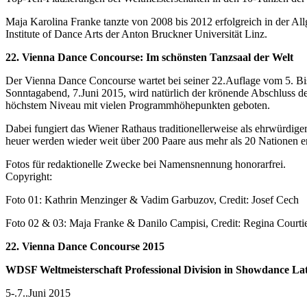
Maja Karolina Franke tanzte von 2008 bis 2012 erfolgreich in der 
Institute of Dance Arts der Anton Bruckner Universität Linz.
22. Vienna Dance Concourse: Im schönsten Tanzsaal der Welt
Der Vienna Dance Concourse wartet bei seiner 22.Auflage vom 5. Bis
Sonntagabend, 7.Juni 2015, wird natürlich der krönende Abschluss d
höchstem Niveau mit vielen Programmhöhepunkten geboten.
Dabei fungiert das Wiener Rathaus traditionellerweise als ehrwürdig
heuer werden wieder weit über 200 Paare aus mehr als 20 Nationen e
Fotos für redaktionelle Zwecke bei Namensnennung honorarfrei.
Copyrig
Foto 01: Kathrin Menzinger & Vadim Garbuzov, Cred
Foto 02 & 03: Maja Franke & Danilo Ca
22. Vienna Dance Concourse 2015
WDSF Weltmeisterschaft Professional Division in Showdance La
5-.7..Juni 2015