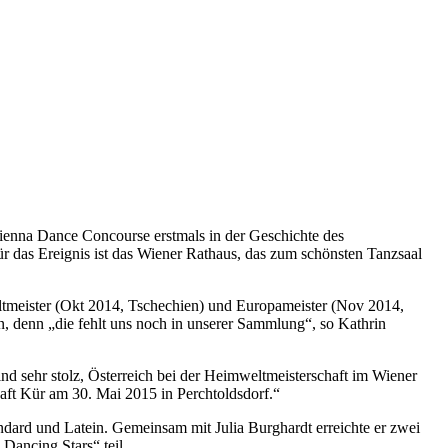
ienna Dance Concourse erstmals in der Geschichte des
ür das Ereignis ist das Wiener Rathaus, das zum schönsten Tanzsaal
ltmeister (Okt 2014, Tschechien) und Europameister (Nov 2014,
 denn „die fehlt uns noch in unserer Sammlung“, so Kathrin
d sehr stolz, Österreich bei der Heimweltmeisterschaft im Wiener
haft Kür am 30. Mai 2015 in Perchtoldsdorf.“
andard und Latein. Gemeinsam mit Julia Burghardt erreichte er zwei
„Dancing Stars“ teil.