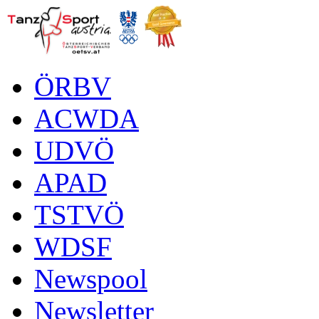
ÖRBV
ACWDA
UDVÖ
APAD
TSTVÖ
WDSF
Newspool
Newsletter