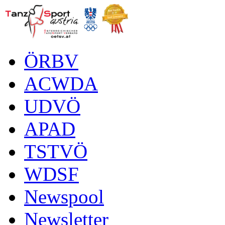
ÖRBV
ACWDA
UDVÖ
APAD
TSTVÖ
WDSF
Newspool
Newsletter