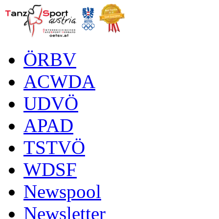
ÖRBV
ACWDA
UDVÖ
APAD
TSTVÖ
WDSF
Newspool
Newsletter