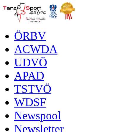
ÖRBV
ACWDA
UDVÖ
APAD
TSTVÖ
WDSF
Newspool
Newsletter