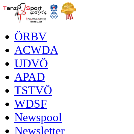
ÖRBV
ACWDA
UDVÖ
APAD
TSTVÖ
WDSF
Newspool
Newsletter