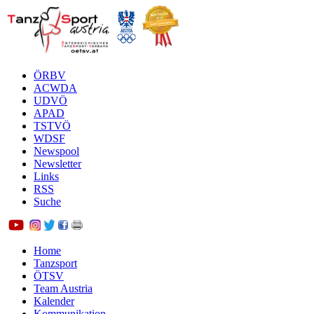
ÖRBV
ACWDA
UDVÖ
APAD
TSTVÖ
WDSF
Newspool
Newsletter
Links
RSS
Suche
Home
Tanzsport
ÖTSV
Team Austria
Kalender
Kommunikation