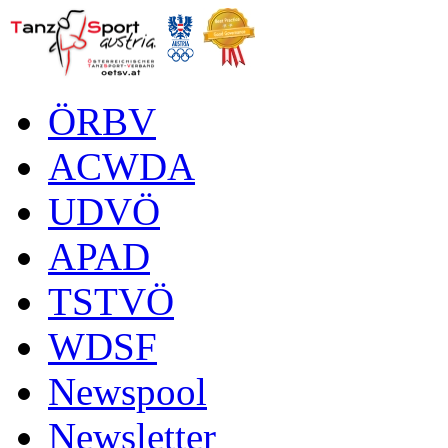
ÖRBV
ACWDA
UDVÖ
APAD
TSTVÖ
WDSF
Newspool
Newsletter