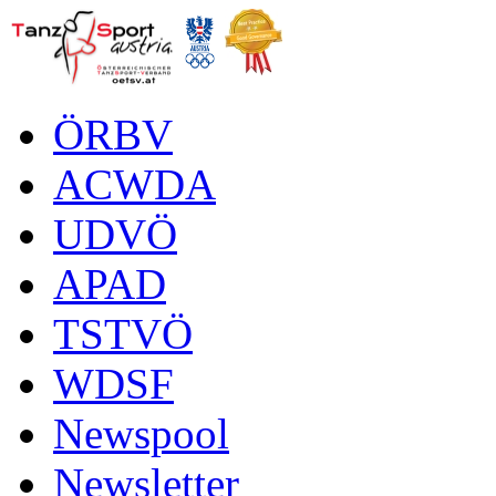
ÖRBV
ACWDA
UDVÖ
APAD
TSTVÖ
WDSF
Newspool
Newsletter