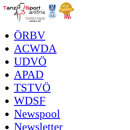
ÖRBV
ACWDA
UDVÖ
APAD
TSTVÖ
WDSF
Newspool
Newsletter