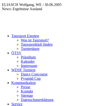
ELIASCH Wolfgang, WE / 30.06.2005
News: Ergebnisse Ausland
Tanzsport Einstieg
Was ist Tanzsport?
Tanzsportklub finden
Turniertänze
ÖTSV
Präsidium
Kalender
Impressum
WDSF Turniere
Dance Concourse
Pyramid Cup
Kommunikation
Presse
Kontakt
Sitemap
Datenschutzerklärung
Service