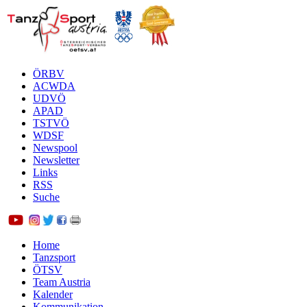
ÖRBV
ACWDA
UDVÖ
APAD
TSTVÖ
WDSF
Newspool
Newsletter
Links
RSS
Suche
Home
Tanzsport
ÖTSV
Team Austria
Kalender
Kommunikation