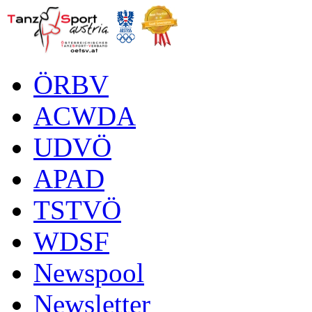
ÖRBV
ACWDA
UDVÖ
APAD
TSTVÖ
WDSF
Newspool
Newsletter