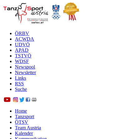
ÖRBV
ACWDA
UDVÖ
APAD
TSTVÖ
WDSF
Newspool
Newsletter
Links
RSS
Suche
Home
Tanzsport
ÖTSV
Team Austria
Kalender
Kommunikation