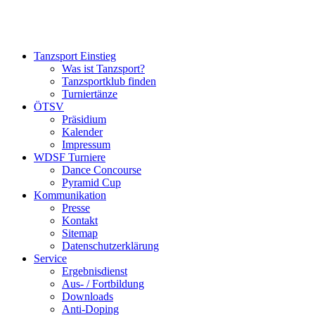
Tanzsport Einstieg
Was ist Tanzsport?
Tanzsportklub finden
Turniertänze
ÖTSV
Präsidium
Kalender
Impressum
WDSF Turniere
Dance Concourse
Pyramid Cup
Kommunikation
Presse
Kontakt
Sitemap
Datenschutzerklärung
Service
Ergebnisdienst
Aus- / Fortbildung
Downloads
Anti-Doping