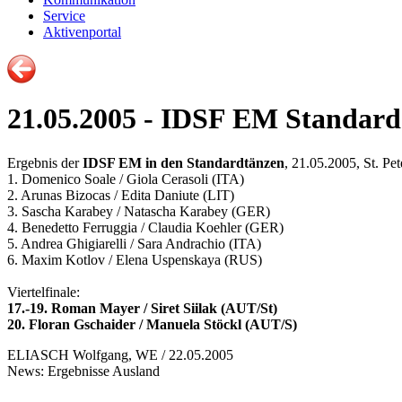
Service
Aktivenportal
21.05.2005 - IDSF EM Standard
Ergebnis der
IDSF EM in den Standardtänzen
, 21.05.2005, St. Pe
1. Domenico Soale / Giola Cerasoli (ITA)
2. Arunas Bizocas / Edita Daniute (LIT)
3. Sascha Karabey / Natascha Karabey (GER)
4. Benedetto Ferruggia / Claudia Koehler (GER)
5. Andrea Ghigiarelli / Sara Andrachio (ITA)
6. Maxim Kotlov / Elena Uspenskaya (RUS)
Viertelfinale:
17.-19. Roman Mayer / Siret Siilak (AUT/St)
20. Floran Gschaider / Manuela Stöckl (AUT/S)
ELIASCH Wolfgang, WE / 22.05.2005
News: Ergebnisse Ausland