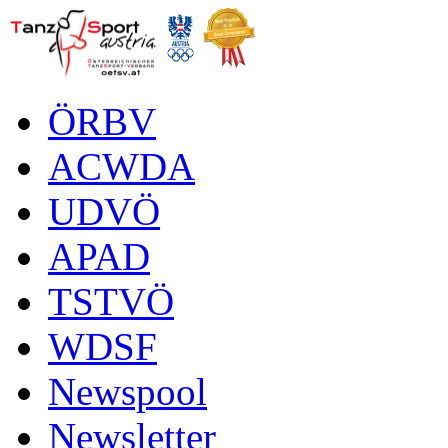
ÖRBV
ACWDA
UDVÖ
APAD
TSTVÖ
WDSF
Newspool
Newsletter