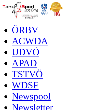
ÖRBV
ACWDA
UDVÖ
APAD
TSTVÖ
WDSF
Newspool
Newsletter