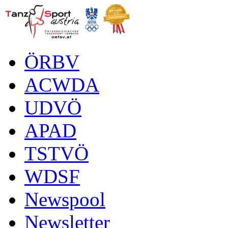
ÖRBV
ACWDA
UDVÖ
APAD
TSTVÖ
WDSF
Newspool
Newsletter