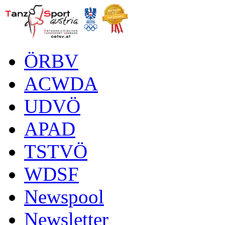
ÖRBV
ACWDA
UDVÖ
APAD
TSTVÖ
WDSF
Newspool
Newsletter