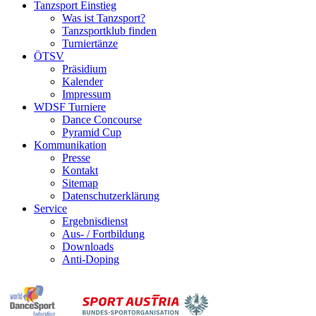
Tanzsport Einstieg
Was ist Tanzsport?
Tanzsportklub finden
Turniertänze
ÖTSV
Präsidium
Kalender
Impressum
WDSF Turniere
Dance Concourse
Pyramid Cup
Kommunikation
Presse
Kontakt
Sitemap
Datenschutzerklärung
Service
Ergebnisdienst
Aus- / Fortbildung
Downloads
Anti-Doping