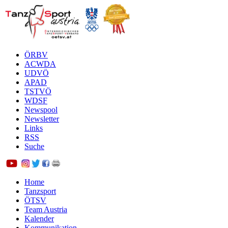
ÖRBV
ACWDA
UDVÖ
APAD
TSTVÖ
WDSF
Newspool
Newsletter
Links
RSS
Suche
Home
Tanzsport
ÖTSV
Team Austria
Kalender
Kommunikation