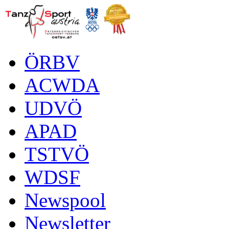
ÖRBV
ACWDA
UDVÖ
APAD
TSTVÖ
WDSF
Newspool
Newsletter