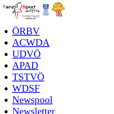
ÖRBV
ACWDA
UDVÖ
APAD
TSTVÖ
WDSF
Newspool
Newsletter