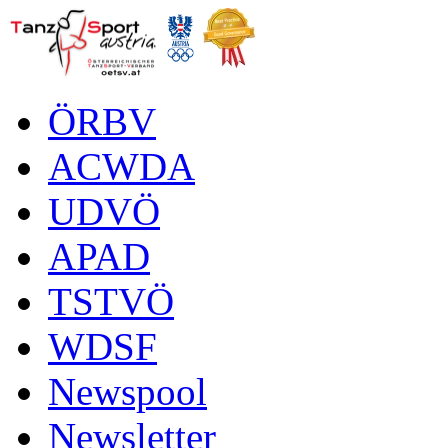
ÖRBV
ACWDA
UDVÖ
APAD
TSTVÖ
WDSF
Newspool
Newsletter