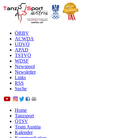
ÖRBV
ACWDA
UDVÖ
APAD
TSTVÖ
WDSF
Newspool
Newsletter
Links
RSS
Suche
Home
Tanzsport
ÖTSV
Team Austria
Kalender
Kommunikation