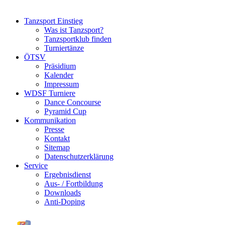
Tanzsport Einstieg
Was ist Tanzsport?
Tanzsportklub finden
Turniertänze
ÖTSV
Präsidium
Kalender
Impressum
WDSF Turniere
Dance Concourse
Pyramid Cup
Kommunikation
Presse
Kontakt
Sitemap
Datenschutzerklärung
Service
Ergebnisdienst
Aus- / Fortbildung
Downloads
Anti-Doping