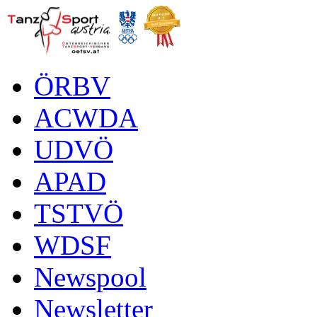
ÖRBV
ACWDA
UDVÖ
APAD
TSTVÖ
WDSF
Newspool
Newsletter