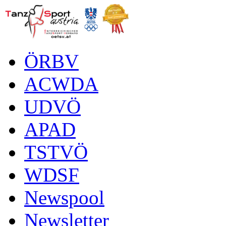
ÖRBV
ACWDA
UDVÖ
APAD
TSTVÖ
WDSF
Newspool
Newsletter