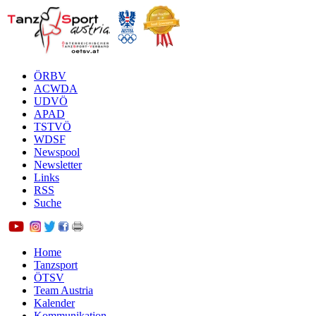
ÖRBV
ACWDA
UDVÖ
APAD
TSTVÖ
WDSF
Newspool
Newsletter
Links
RSS
Suche
Home
Tanzsport
ÖTSV
Team Austria
Kalender
Kommunikation