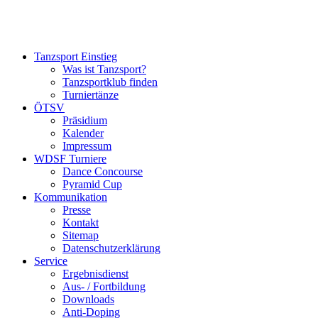
Tanzsport Einstieg
Was ist Tanzsport?
Tanzsportklub finden
Turniertänze
ÖTSV
Präsidium
Kalender
Impressum
WDSF Turniere
Dance Concourse
Pyramid Cup
Kommunikation
Presse
Kontakt
Sitemap
Datenschutzerklärung
Service
Ergebnisdienst
Aus- / Fortbildung
Downloads
Anti-Doping