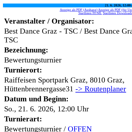
21. 6. 2026, 12:00
Anzeige als PDF (Aushang)
Anzeige als PDF (für Unt
Startlisten HTML
Startlisten Download
Veranstalter / Organisator:
Best Dance Graz - TSC / Best Dance Gra
TSC
Bezeichnung:
Bewertungsturnier
Turnierort:
Raiffeisen Sportpark Graz, 8010 Graz,
Hüttenbrennergasse31
-> Routenplaner
Datum und Beginn:
So., 21. 6. 2026, 12:00 Uhr
Turnierart:
Bewertungsturnier /
OFFEN