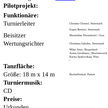
Pilotprojekt:
Funktionäre:
Turnierleiter
Christine Christof, Steiermark
Eugen Brenner, Steiermark
Beisitzer
Maximilian Wiesenhofer / Graz
Wertungsrichter
Christiana Gabalier, Steiermark
Milan Simic, Burgenland
Armin Gerstbauer, Oberösterreich
Karina Spakovskaja, Wien
/
Tanzfläche:
Größe: 18 m x 14 m
Beschaffenheit: Parkett
Turniermusik:
CD
Preise:
Urkunden