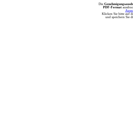
Die
Genehmigungsausdr
PDF-Format
ausdru
Aussc
Klicken Sie bitte auf 
und speichern Sie 