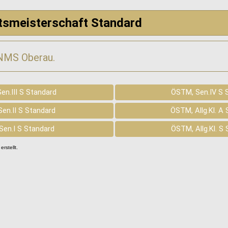
atsmeisterschaft Standard
/NMS Oberau.
en.III S Standard
ÖSTM, Sen.IV S 
en.II S Standard
ÖSTM, Allg.Kl. A
Sen.I S Standard
ÖSTM, Allg.Kl. S
erstellt.